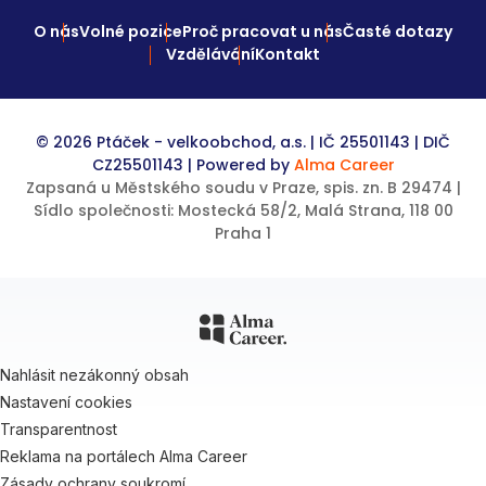
O nás
Volné pozice
Proč pracovat u nás
Časté dotazy
Vzdělávání
Kontakt
© 2026 Ptáček - velkoobchod, a.s. | IČ 25501143 | DIČ
CZ25501143 | Powered by
Alma Career
Zapsaná u Městského soudu v Praze, spis. zn. B 29474 |
Sídlo společnosti: Mostecká 58/2, Malá Strana, 118 00
Praha 1
Nahlásit nezákonný obsah
Nastavení cookies
Transparentnost
Reklama na portálech Alma Career
Zásady ochrany soukromí