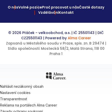
O nás
Volné pozice
Proč pracovat u nás
Časté dotazy
Vzdělávání
Kontakt
© 2026 Ptáček - velkoobchod, a.s. | IČ 25501143 | DIČ
CZ25501143 | Powered by
Alma Career
Zapsaná u Městského soudu v Praze, spis. zn. B 29474 |
Sídlo společnosti: Mostecká 58/2, Malá Strana, 118 00
Praha 1
Nahlásit nezákonný obsah
Nastavení cookies
Transparentnost
Reklama na portálech Alma Career
Zásady ochrany soukromí