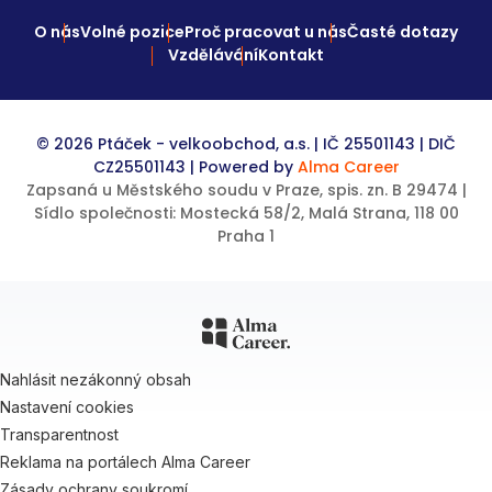
O nás
Volné pozice
Proč pracovat u nás
Časté dotazy
Vzdělávání
Kontakt
© 2026 Ptáček - velkoobchod, a.s. | IČ 25501143 | DIČ
CZ25501143 | Powered by
Alma Career
Zapsaná u Městského soudu v Praze, spis. zn. B 29474 |
Sídlo společnosti: Mostecká 58/2, Malá Strana, 118 00
Praha 1
Nahlásit nezákonný obsah
Nastavení cookies
Transparentnost
Reklama na portálech Alma Career
Zásady ochrany soukromí