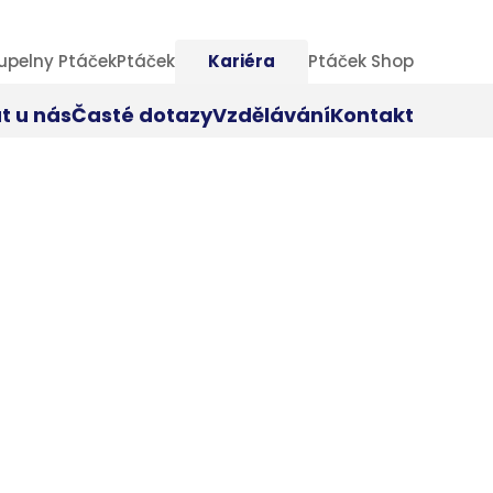
upelny Ptáček
Ptáček
Kariéra
Ptáček Shop
t u nás
Časté dotazy
Vzdělávání
Kontakt