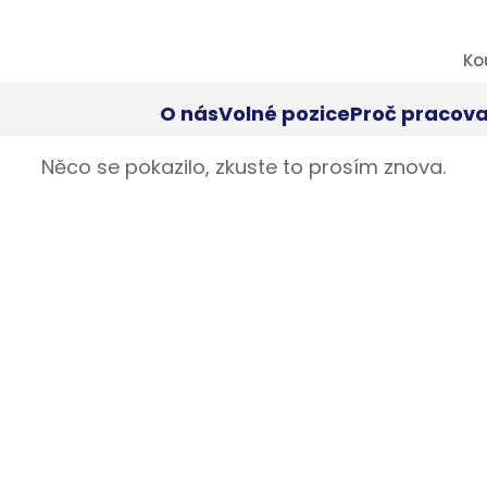
Ko
O nás
Volné pozice
Proč pracova
Něco se pokazilo, zkuste to prosím znova.